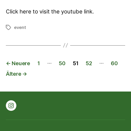
Click here to visit the youtube link.
event
Schlagwörter
Posts
…
…
←
Neuere
1
50
51
52
60
pagination
Ältere
→
Instagram