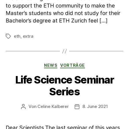
to support the ETH community to make the
Master’s students who did not study for their
Bachelor’s degree at ETH Zurich feel […]
eth
,
extra
Schlagwörter
Kategorien
NEWS
VORTRÄGE
Life Science Seminar
Series
Von
Celine Kalberer
8. June 2021
Beitragsautor
Veröffentlichungsdatum
Dear Scientists,The last seminar of this years