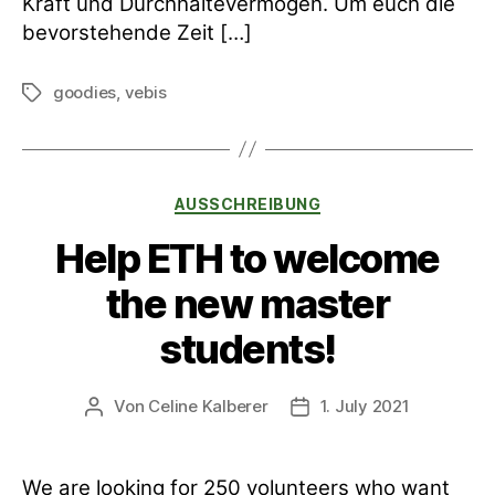
Kraft und Durchhaltevermögen. Um euch die
bevorstehende Zeit […]
goodies
,
vebis
Schlagwörter
Kategorien
AUSSCHREIBUNG
Help ETH to welcome
the new master
students!
Von
Celine Kalberer
1. July 2021
Beitragsautor
Veröffentlichungsdatum
We are looking for 250 volunteers who want