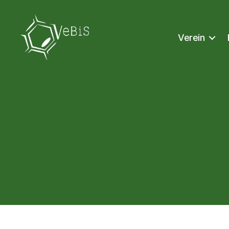
Verein
VeBiS