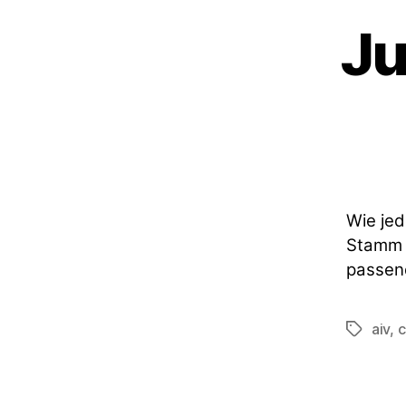
Ju
Wie jed
Stamm s
passend
aiv
,
c
Schlagwö