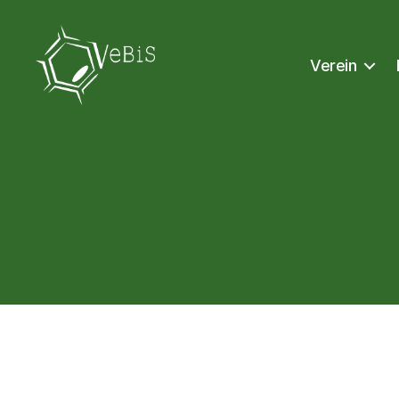
Verein
VeBiS