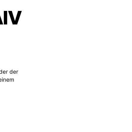
AIV
der der
 einem