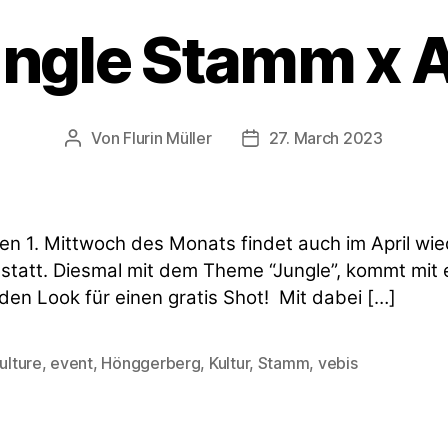
ngle Stamm x 
Von
Flurin Müller
27. March 2023
Beitragsautor
Veröffentlichungsdatum
en 1. Mittwoch des Monats findet auch im April wie
tatt. Diesmal mit dem Theme “Jungle”, kommt mit
en Look für einen gratis Shot! Mit dabei […]
ulture
,
event
,
Hönggerberg
,
Kultur
,
Stamm
,
vebis
rter