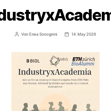
ndustryxAcadem
Von
Enea Sonognini
14. May 2026
Beitragsautor
Veröffentlichungsdatum