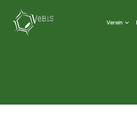
Verein
VeBiS