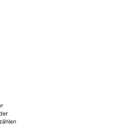
er
der
zählen