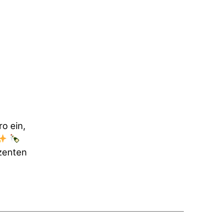
o ein,
zenten