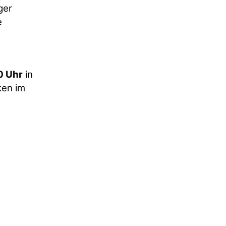
ger
e
0 Uhr
in
ken im