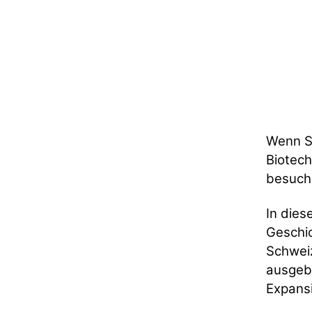
Wenn Si
Biotec
besuche
In dies
Geschic
Schwei
ausgeb
Expansi