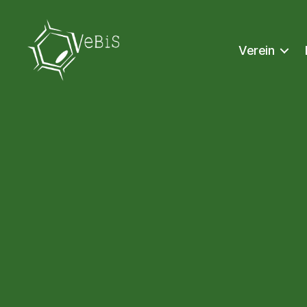
Verein
VeBiS