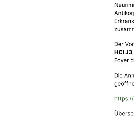
Neurimm
Antikör
Erkrank
zusamm
Der Vor
HCI J3
Foyer 
Die Anm
geöffne
https:
Überset