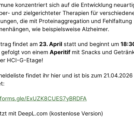
une konzentriert sich auf die Entwicklung neuarti
per- und zielgerichteter Therapien für verschieden
ungen, die mit Proteinaggregation und Fehlfaltung
enhängen, wie beispielsweise Alzheimer.
trag findet am
23. April
statt und beginnt um
18:3
, gefolgt von einem
Aperitif
mit Snacks und Geträn
der HCI-G-Etage!
eldeliste findet ihr hier und ist bis zum 21.04.2026
t:
//forms.gle/ExUZK8CUES7yBRDFA
zt mit DeepL.com (kostenlose Version)