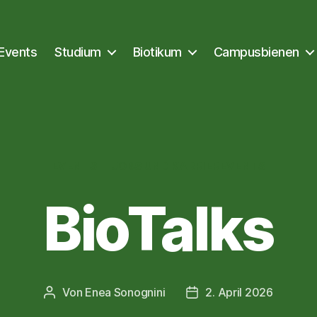
Events
Studium
Biotikum
Campusbienen
Kategorien
EVENTS
JOBS UND KARRIEREVENTS
BioTalks
Von
Enea Sonognini
2. April 2026
Beitragsautor
Veröffentlichungsdatum