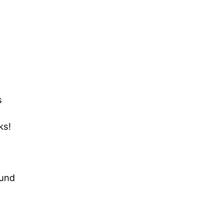
s
ks!
 und