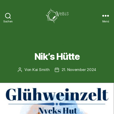
Suchen
Menü
VeBiS
Kategorien
EVENTS
Nik’s Hütte
Von
Kai Smith
21. November 2024
Beitragsautor
Veröffentlichungsdatum