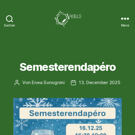
Suchen
Menü
VeBiS
Kategorien
EVENTS
Semesterendapéro
Von
Enea Sonognini
13. December 2025
Beitragsautor
Veröffentlichungsdatum