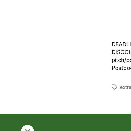
DEADLI
DISCOUN
pitch/p
Postdoc
extr
Schlagwö