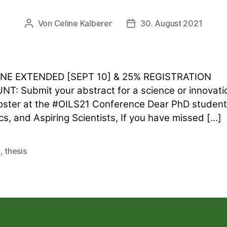
Von
Celine Kalberer
30. August 2021
Beitragsautor
Veröffentlichungsdatum
NE EXTENDED [SEPT 10] & 25% REGISTRATION
T: Submit your abstract for a science or innovati
oster at the #OILS21 Conference Dear PhD student
s, and Aspiring Scientists, If you have missed […]
a
,
thesis
rter