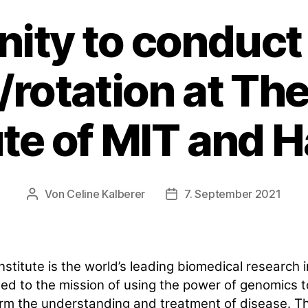
ity to conduct
/rotation at Th
ute of MIT and 
Von
Celine Kalberer
7. September 2021
Beitragsautor
Veröffentlichungsdatum
nstitute is the world’s leading biomedical research i
ed to the mission of using the power of genomics t
rm the understanding and treatment of disease. T