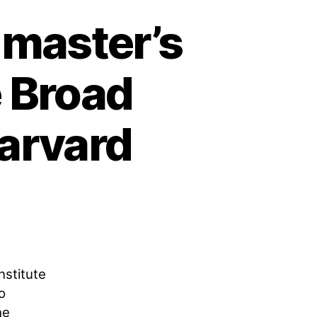
 master’s
e Broad
Harvard
nstitute
o
he