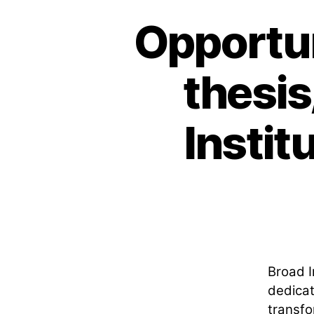
Opportun
thesis
Instit
Broad I
dedicat
transfo