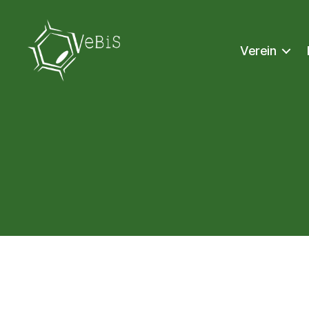
Verein
VeBiS