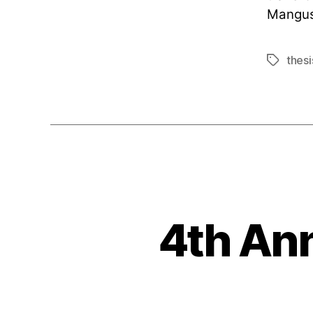
Mangus
thesi
Schlagwö
4th Ann