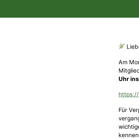
Lieb
Am Mo
Mitglie
Uhr ins
https:
Für Ver
vergan
wichti
kennenl