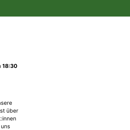
m
18:30
nsere
st über
:innen
 uns