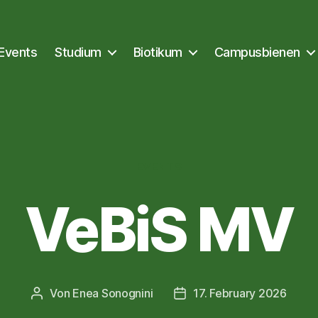
Events
Studium
Biotikum
Campusbienen
Kategorien
EVENTS
VeBiS MV
Von
Enea Sonognini
17. February 2026
Beitragsautor
Veröffentlichungsdatum