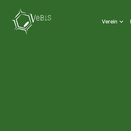
Verein
VeBiS